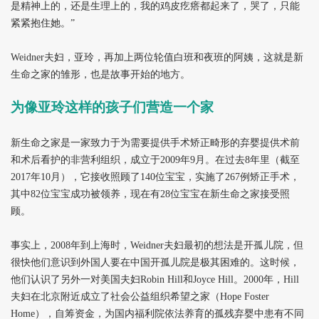
是精神上的，还是生理上的，我的鸡皮疙瘩都起来了，哭了，只能
紧紧抱住她。”
Weidner
夫妇，亚玲，再加上两位轮值白班和夜班的阿姨，这就是新
生命之家的雏形，也是故事开始的地方。
为像亚玲这样的孩子们营造一个家
新生命之家是一家致力于为需要提供手术矫正畸形的弃婴提供术前
和术后看护的非营利组织，成立于2009年9月。在过去8年里（截至
2017年10月），它接收照顾了140位宝宝，实施了267例矫正手术，
其中82位宝宝成功被领养，现在有28位宝宝在新生命之家接受照
顾。
事实上，2008年到上海时，Weidner夫妇最初的想法是开孤儿院，但
很快他们意识到外国人要在中国开孤儿院是极其困难的。这时候，
他们认识了另外一对美国夫妇Robin Hill和Joyce Hill。2000年，Hill
夫妇在北京附近成立了社会公益组织希望之家（Hope Foster
Home），自筹资金，为国内福利院依法养育的孤残弃婴中患有不同