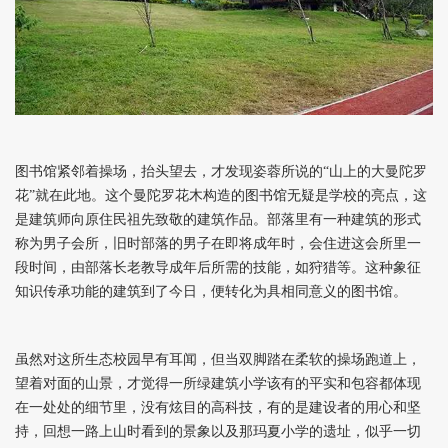
图书馆紧邻着操场，抬头望去，才发现姿蓉所说的“山上的大曼陀罗
花”就在此地。这个曼陀罗花木构造的图书馆无疑是学校的亮点，这
是建筑师向原住民祖先致敬的建筑作品。部落里有一种建筑的形式
称为男子会所，旧时部落的男子在即将成年时，会住进这会所里一
段时间，由部落长老教导成年后所需的技能，如狩猎等。这种象征
知识传承功能的建筑到了今日，便转化为具相同意义的图书馆。
虽然对这所生态校园早有耳闻，但当双脚踏在柔软的操场跑道上，
望着对面的山景，才觉得一所绿建筑小学该有的平实和包容都体现
在一处处的细节里，没有炫目的高科技，有的是建设者的用心和坚
持，回想一路上山时看到的景象以及那玛夏小学的遗址，似乎一切