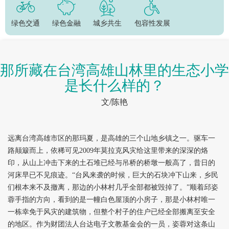
绿色交通
绿色金融
城乡共生
包容性发展
那所藏在台湾高雄山林里的生态小学
是长什么样的？
文/陈艳
远离台湾高雄市区的那玛夏，是高雄的三个山地乡镇之一。驱车一
路颠簸而上，依稀可见2009年莫拉克风灾给这里带来的深深的烙
印，从山上冲击下来的土石堆已经与吊桥的桥墩一般高了，昔日的
河床早已不见痕迹。“台风来袭的时候，巨大的石块冲下山来，乡民
们根本来不及撤离，那边的小林村几乎全部都被毁掉了。”顺着邱姿
蓉手指的方向，看到的是一幢白色屋顶的小房子，那是小林村唯一
一栋幸免于风灾的建筑物，但整个村子的住户已经全部搬离至安全
的地区。作为财团法人台达电子文教基金会的一员，姿蓉对这条山