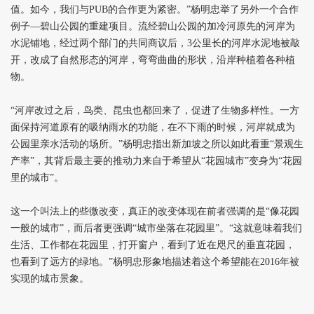
值。如今，我们与PUB的合作更为紧密。”杨明忠举了另外一个合作
例子—碧山公园的重建项目。流经碧山公园的加冷河原先的河岸为
水泥铺地，经过两个部门的共同商议后，3公里长的河岸水泥地被敲
开，改成了自然形态的河岸，弯弯曲曲的形状，沿岸种植着各种植
物。
“河岸改过之后，鸟类、昆虫也都回来了，促进了生物多样性。一方
面保持河道原有的吸纳雨水的功能，在不下雨的时候，河岸就成为
公园里亲水活动的场所。”杨明忠指出新加坡之所以如此看重“景观生
产率”，其背后最主要的推动力来自于希望从“花园城市”变身为“花园
里的城市”。
这一个叫法上的些微改变，真正的改变体现在前者强调的是“像花园
一般的城市”，而后者更强调“城市坐落在花园里”。“这就意味着我们
生活、工作都在花园里，打开窗户，看到了近在咫尺的垂直花园，
也看到了远方的绿地。”杨明忠形象地描述着这个希望能在2016年被
实现的城市景象。