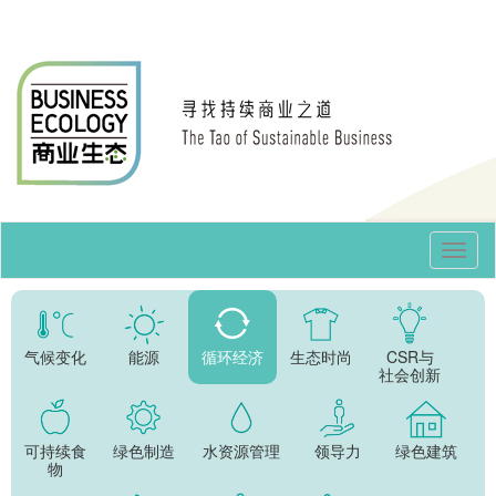
Toggl
Navig
气候变化
能源
循环经济
生态时尚
CSR与
社会创新
可持续食
绿色制造
水资源管理
领导力
绿色建筑
物