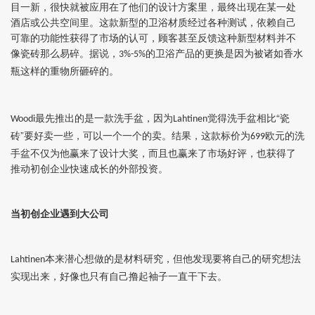
目一新，很快就被应用在了他们的设计方案里，最终出现在某一处
酒店或公共空间里。这款新型的卫浴材质经过各种测试，依赖自己
可靠的功能性获得了市场的认可，顾客甚至反馈这种新型材料并不
像瓷砖那么易碎。据说，
的卫浴产品的更换是因为被诸如香水
3%-5%
瓶这样的重物所砸碎的。
最先推出的是一款洗手盆，因为
觉得洗手盆相比“瓷
Woodi
Lahtinen
砖”要好卖一些，可以一个一个的卖。结果，这款标价为
欧元的洗
699
手盆不仅为他赢来了设计大奖，而且也赢来了市场好评，也获得了
推动初创企业快速成长的外部投资。
当初创企业遇到大公司
本来潜心想做的是材料研究，但他发现要将自己的研究想法
Lahtinen
实现出来，好像也只有自己撸起袖子一直干下去。