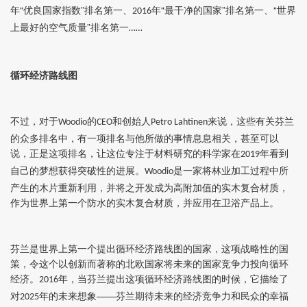
年“优良国家指数”排名第一、
年“最干净的国家”排名第一、“世界
2016
上最好的空气质量”排名第一
……
循环经济路线图
不过，对于
的
和创始人
来说，这些有关芬兰
Woodio
CEO
Petro Lahtinen
的众多排名中，有一项排名与他所做的事情息息相关，甚至可以
说，正是这项排名，让这位专注于材料研究的科学家在
年看到
2019
自己的梦想获得突破性的进展。
是一家将林业加工过程中所
Woodio
产生的木片重新利用，并将之开发成为高附加值的实木复合材质，
作为世界上第一个防水的实木复合材质，并应用在卫浴产品上。
芬兰是世界上第一个提出循环经济路线图的国家，这项战略性的国
策，令这个以创新而著称的北欧国家将未来的国家竞争力投向循环
经济。
年，当芬兰提出这项循环经济路线图的时候，它描绘了
2016
对
年的未来想象——芬兰期待未来的经济竞争力和民众的幸福
2025