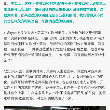
刷。
事实上，这些‘不能被回收的东西’并不是不能被回收，从技术上
来说是可以实现的，阻碍回收的原因主要因为回收的成本很贵。这
就意味着，如果这些回收项目无法自己盈利的话，我们需要从不同
”
的责任相关方得到资金，来推动这些回收项目。
在
上接受采访的萨基正在欧洲出差，在异国的时区里倒着时
Skype
差，思绪有些断断续续，但依旧能听出他的热忱，他正在推动“海洋
塑料回收项目”在欧洲的落地。他所带领的团队回收过纸尿裤、口香
糖、隐形眼镜
并将这些丢弃的垃圾转化成有用之物。据说泰瑞
…….
环保用于招聘的一道面试题就是——“你觉得，口香糖能回收变成什
么？”
“当没有人去干这事的时候，总要有人去做这事。我觉得对我来说，
重要的是我们所做的事情能够给人以启发，让人看到可能发生的变
化。当我开始动手做这件事情的时候，也在鼓励其他人去思考，开
始以不同的方式参与进来。”萨基把自己看作是一名生态企业家亦或
是社会企业家，并在这条路上以一种“不撞南墙不回头”的气势，把最
难啃的“回收生意”以一种全新的模式做了下来。