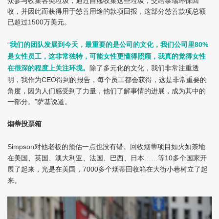
收，并因此而获得用于慈善用途的款项回报，这部分慈善款项总额
已超过
万美元。
1500
“
80%
我们的团队发展到今天，最重要的是公司的文化，我们公司里
是女性员工，这非常独特，可能女性更懂得照顾，我真的觉得女性
除了多元化的文化，我们非常注重透
在很深的程度上关注环境。
明，我作为
得到的报告，每个员工都会获得，这是非常重要的
CEO
角度，因为人们感受到了力量，他们了解事情的进展，成为其中的
一部分。”萨基说道。
烟蒂投票箱
对他老板的预估一点也没有错。回收烟蒂项目如火如荼地
Simpson
在美国、英国、澳大利亚、法国、巴西、日本
等
多个国家
开
……
10
展了起来，光是在美国，
多个烟蒂回收箱在大街小巷树立了起
7000
来。