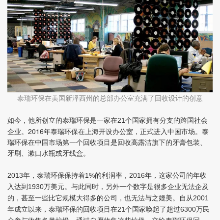
泰瑞环保在美国新泽西州的总部办公室充满了回收设计的创意
如今，他所创立的泰瑞环保是一家在
个国家拥有分支的跨国社会
21
企业。2016年泰瑞环保在上海开设办公室，正式进入中国市场。泰
瑞环保在中国市场第一个回收项目是回收高露洁旗下的牙膏包装、
牙刷、漱口水瓶或牙线盒。
年，泰瑞环保保持着
的利润率，
年，这家公司的年收
2013
1%
2016
入达到
万美元。与此同时，另外一个数字是很多企业无法企及
1930
的，甚至一些比它规模大得多的公司，也无法与之媲美。自从
2001
年成立以来，泰瑞环保的回收项目在
个国家唤起了超过
万民
21
6300
众参与收集各类垃圾，通过自愿收集这些垃圾，交给泰瑞环保回