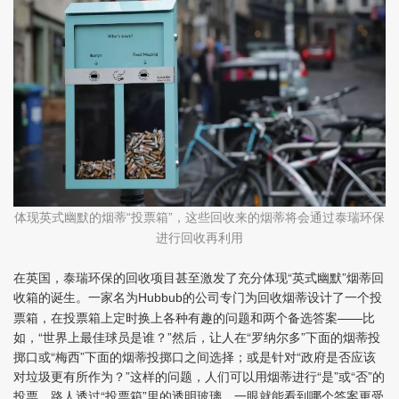
体现英式幽默的烟蒂
投票箱
，这些回收来的烟蒂将会通过泰瑞环保
“
”
进行回收再利用
在英国，泰瑞环保的回收项目甚至激发了充分体现“英式幽默”烟蒂回
收箱的诞生。一家名为
的公司专门为回收烟蒂设计了一个投
Hubbub
票箱，在投票箱上定时换上各种有趣的问题和两个备选答案——比
如，“世界上最佳球员是谁？”然后，让人在“罗纳尔多”下面的烟蒂投
掷口或“梅西”下面的烟蒂投掷口之间选择；或是针对“政府是否应该
对垃圾更有所作为？”这样的问题，人们可以用烟蒂进行“是”或“否”的
投票。路人透过“投票箱”里的透明玻璃，一眼就能看到哪个答案更受