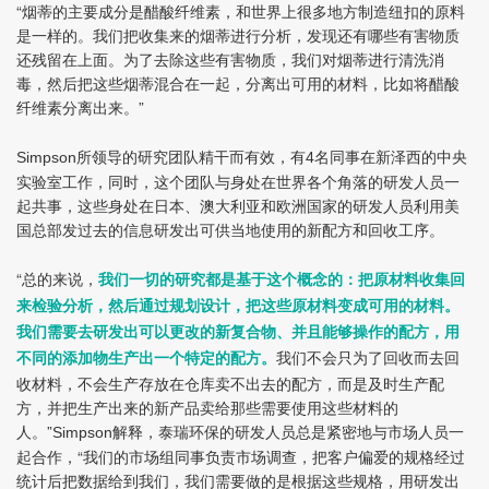
“烟蒂的主要成分是醋酸纤维素，和世界上很多地方制造纽扣的原料
是一样的。我们把收集来的烟蒂进行分析，发现还有哪些有害物质
还残留在上面。为了去除这些有害物质，我们对烟蒂进行清洗消
毒，然后把这些烟蒂混合在一起，分离出可用的材料，比如将醋酸
纤维素分离出来。”
所领导的研究团队精干而有效，有
名同事在新泽西的中央
Simpson
4
实验室工作，同时，这个团队与身处在世界各个角落的研发人员一
起共事，这些身处在日本、澳大利亚和欧洲国家的研发人员利用美
国总部发过去的信息研发出可供当地使用的新配方和回收工序。
“总的来说，
我们一切的研究都是基于这个概念的：把原材料收集回
来检验分析，然后通过规划设计，把这些原材料变成可用的材料。
我们需要去研发出可以更改的新复合物、并且能够操作的配方，用
我们不会只为了回收而去回
不同的添加物生产出一个特定的配方。
收材料，不会生产存放在仓库卖不出去的配方，而是及时生产配
方，并把生产出来的新产品卖给那些需要使用这些材料的
人。”
解释，泰瑞环保的研发人员总是紧密地与市场人员一
Simpson
起合作，“我们的市场组同事负责市场调查，把客户偏爱的规格经过
统计后把数据给到我们，我们需要做的是根据这些规格，用研发出