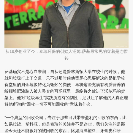
从
岁创业至今，泰瑞环保的创始人汤姆
萨基最常见的穿着是连帽
19
.
衫
萨基确实不是心血来潮，自从还是普林斯顿大学在校生的时候，他
就和垃圾打上了交道，只不过那时候他费尽心思要解决的是把学校
食堂里的厨余垃圾转化为蚯蚓的粪便，再将这些充满有机质营养的
蚯蚓堆肥液装入被人丢弃的可乐瓶里，最终将之放进了沃尔玛的货
架上。他对“垃圾再生”实践所抱有的韧性，足以让了解他的人真正理
解他所说的“回收一切不可能回收的”意味着什么。
“一个典型的回收公司，专注于那些可以带来盈利的回收的东西，比
如易拉罐、塑料瓶，但是泰瑞的关注并不是这些，我们关注的是那
些今天还不能很好的被回收的东西，比如海洋塑料、牙膏皮和牙