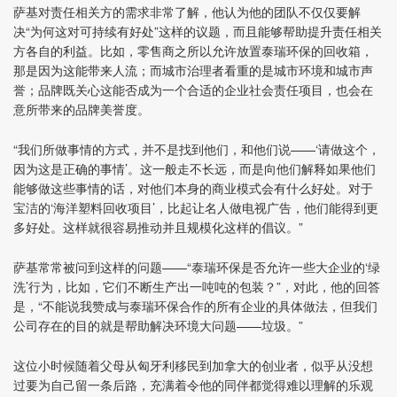
萨基对责任相关方的需求非常了解，他认为他的团队不仅仅要解
决“为何这对可持续有好处”这样的议题，而且能够帮助提升责任相关
方各自的利益。比如，零售商之所以允许放置泰瑞环保的回收箱，
那是因为这能带来人流；而城市治理者看重的是城市环境和城市声
誉；品牌既关心这能否成为一个合适的企业社会责任项目，也会在
意所带来的品牌美誉度。
“我们所做事情的方式，并不是找到他们，和他们说——‘请做这个，
因为这是正确的事情’。这一般走不长远，而是向他们解释如果他们
能够做这些事情的话，对他们本身的商业模式会有什么好处。对于
宝洁的‘海洋塑料回收项目’，比起让名人做电视广告，他们能得到更
多好处。这样就很容易推动并且规模化这样的倡议。”
萨基常常被问到这样的问题——“泰瑞环保是否允许一些大企业的‘绿
洗’行为，比如，它们不断生产出一吨吨的包装？”，对此，他的回答
是，“不能说我赞成与泰瑞环保合作的所有企业的具体做法，但我们
公司存在的目的就是帮助解决环境大问题——垃圾。”
这位小时候随着父母从匈牙利移民到加拿大的创业者，似乎从没想
过要为自己留一条后路，充满着令他的同伴都觉得难以理解的乐观