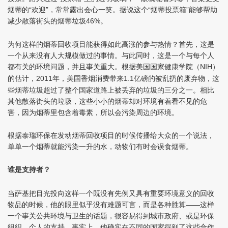
烟蒂的“欢迎”，常常露出会心一笑。据说这个“烟蒂投票箱”能够帮助
减少散落街头的烟蒂垃圾
。
46%
为何这样的烟蒂回收项目能获得如此高涨的参与热情？首先，这是
一个从来没有人大规模做过的事情。与此同时，这是一个与每个人
都有关的环境问题，并且事关重大。根据美国国家健康学院（
）
NIH
的估计，
年，美国香烟消费带来
亿磅的被乱扔的废弃物，这
2011
1.1
些烟蒂垃圾超过了整个国家道路上被丢弃的垃圾的三分之一。相比
其他散落街头的垃圾，这些小小的烟蒂却对环境有着看不见的危
害，因为烟蒂里包含着毒素，所以会污染周边的环境。
根据泰瑞环保在发动烟蒂回收项目的时候传播给大众的一个说法，
单单一个烟蒂就能污染一升的水，动物们有时会误食烟蒂。
谁是支持者？
当萨基把目光投向这样一个既没有先例又具有重要环境意义的回收
物品的时候，他的眼里似乎没有难题可言，而是各种胜算——这样
一个事关公共环境与卫生的话题，很容易得到城市政府、或是环保
组织、个人的支持，事实上，他确实在不同的国家得到了这些合作