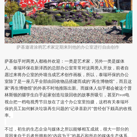
萨基邀请涂鸦艺术家定期来到他的办公室进行自由创作
萨基似乎对两类人都格外欢迎：一类是艺术家，另外一类是媒体
人。泰瑞环保在新泽西的总部办公室常常对这两类人开放，前者自
愿过来将办公室的外墙当成艺术创作画板，所以，泰瑞环保的办公
室除了是一座几乎全部由回收物品搭建而成的“再生博物馆”，而且这
家“再生博物馆”的外表不时地推陈出新。而媒体人似乎都会被这个普
林斯顿的辍学生白手起家创造垃圾回收的故事所吸引，甚至
电
Pivot
视台把一档电视秀节目放在了这个办公室里拍摄，这档有关泰瑞环
保的员工如何解决垃圾再生问题的“记录喜剧片”曾经创下颇高的收视
率。
不过，初生的生态企业与媒体之所以能够相互成就，很大一部分的
原因来自于后者所拥有的“内容为王”的基石和所在的媒体生态体系。