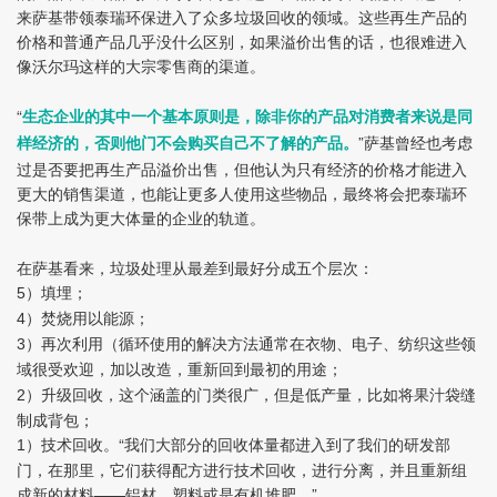
来萨基带领泰瑞环保进入了众多垃圾回收的领域。这些再生产品的
价格和普通产品几乎没什么区别，如果溢价出售的话，也很难进入
像沃尔玛这样的大宗零售商的渠道。
“
生态企业的其中一个基本原则是，除非你的产品对消费者来说是同
”萨基曾经也考虑
样经济的，否则他门不会购买自己不了解的产品。
过是否要把再生产品溢价出售，但他认为只有经济的价格才能进入
更大的销售渠道，也能让更多人使用这些物品，最终将会把泰瑞环
保带上成为更大体量的企业的轨道。
在萨基看来，垃圾处理从最差到最好分成五个层次：
）填埋；
5
）焚烧用以能源；
4
）再次利用（循环使用的解决方法通常在衣物、电子、纺织这些领
3
域很受欢迎，加以改造，重新回到最初的用途；
）升级回收，这个涵盖的门类很广，但是低产量，比如将果汁袋缝
2
制成背包；
）技术回收。“我们大部分的回收体量都进入到了我们的研发部
1
门，在那里，它们获得配方进行技术回收，进行分离，并且重新组
成新的材料——铝材、塑料或是有机堆肥。”