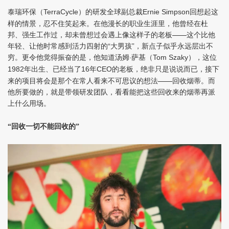
泰瑞环保（
）的研发全球副总裁
回想起这
TerraCycle
Ernie Simpson
样的情景，忍不住笑起来。在他漫长的职业生涯里，他曾经在杜
邦、强生工作过，却未曾想过会遇上像这样子的老板——这个比他
年轻、让他时常感到活力四射的“大男孩”，新点子似乎永远层出不
穷。更令他觉得振奋的是，他知道汤姆·萨基（
），这位
Tom Szaky
年出生、已经当了
年
的老板，绝非只是说说而已，接下
1982
16
CEO
来的项目将会是那个在常人看来不可思议的想法——回收烟蒂。而
他所要做的，就是带领研发团队，看看能把这些回收来的烟蒂再派
上什么用场。
“回收一切不能回收的”