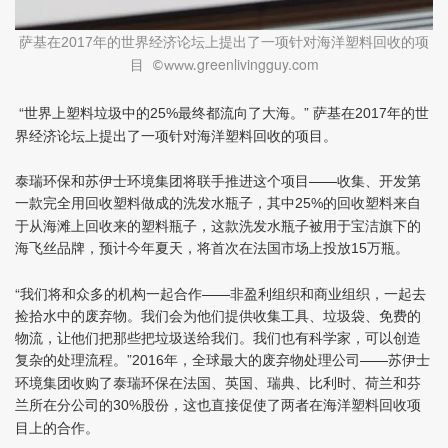
萨基
在
年的世界经济论坛上提出了一项针对海洋塑料回收的项
2017
目
greenlivingguy.com
©www.
“世界上塑料垃圾中的
最终都流向了大海。”
萨基在
年的世
25%
2017
界经济论坛上提出了一项针对海洋塑料回收的项目。
泰瑞环保和苏伊士环境集团将联手推进这个项目——收集、开发第
一款完全用回收塑料做成的洗发水瓶子，其中
的回收塑料来自
25%
于从海滩上回收来的塑料瓶子，这款洗发水瓶子被用于宝洁旗下的
海飞丝品牌，预计今年夏天，将首次在法国市场上投放
万瓶。
15
“我们将和众多的机构一起合作——非盈利组织和商业组织，一起去
捡拾水中的废弃物。我们会为他们提供收集工具、垃圾袋、免费的
物流，让他们把那些把垃圾送给我们。我们也有科学家，可以创造
复杂的处理流程。”
年，全球最大的废弃物处理公司——苏伊士
2016
环境集团收购了泰瑞环保在法国、英国、瑞典、比利时、荷兰和芬
兰所在分公司的
股份，这也直接促使了两者在海洋塑料回收项
30%
目上的合作。