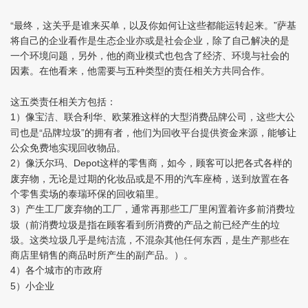
“最终，这关乎是谁来买单，以及你如何让这些都能运转起来。”萨基
将自己的企业看作是生态企业亦或是社会企业，除了自己解决的是
一个环境问题，另外，他的商业模式也包含了经济、环境与社会的
因素。在他看来，他需要与五种类型的责任相关方共同合作。
这五类责任相关方包括：
）像宝洁、联合利华、欧莱雅这样的大型消费品牌公司，这些大公
1
司也是“品牌垃圾”的拥有者，他们为回收平台提供资金来源，能够让
公众免费地实现回收物品。
）像沃尔玛、
这样的零售商，如今，顾客可以把各式各样的
2
Depot
废弃物，无论是过期的化妆品或是不用的汽车座椅，送到放置在各
个零售卖场的泰瑞环保的回收箱里。
）产生工厂废弃物的工厂，通常再那些工厂里闲置着许多前消费垃
3
圾（前消费垃圾是指在顾客看到所消费的产品之前已经产生的垃
圾。这类垃圾几乎是纯洁流，不混杂其他任何东西，是生产那些在
商店里销售的商品时所产生的副产品。）。
）各个城市的市政府
4
）小企业
5