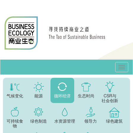
Toggl
Navig
气候变化
能源
循环经济
生态时尚
CSR与
社会创新
可持续食
绿色制造
水资源管理
领导力
绿色建筑
物