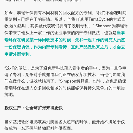
如今，泰瑞环保拥有不同材料的回收配方的专利。“我们不会花时间
重复别人已经在干的事情。所以，当我们说‘用TerraCycle的方式回
收’这句话时，其实就代表我们拥有了发明专利。”
为泰瑞环
Simpson
保带来了他从上一家工作的企业学来的内部专利做法，也就是
当泰
瑞环保在研发某一样回收技术的时候，先和一起工作的研究人员签
一份保密协议，作为内部专利看待，直到产品做出来之后，才会去
申请外部专利。
“这样的做法，是为了避免新科技落入竞争者的手中，因为一旦你申
请了专利，竞争对手就知道我们正在研发某项技术，当他们知道我
们在做什么，游戏就结束了。”
解释道。也许，这也是确保
Simpson
泰瑞环保在进入众多回收领域的时候能够保持持久竞争力的一项措
施吧。
授权生产：让全球扩张来得更快
当
萨基
把蚯蚓堆肥液卖到美国各大超市的时候，他开始不满足于仅
仅成为一名环保的植物肥料的供应商。