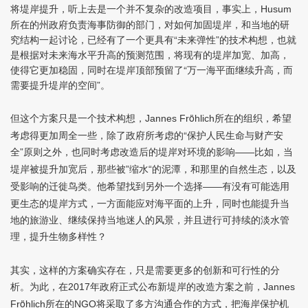
将堤岸提升，听上去是一个并不复杂的改造项目，事实上，
Husum
所在的州政府负责海事防御的部门，对如何加固堤岸，和当地的研
究结构一起讨论，已经有了一个更具有“未来弹性”的技术构想，也就
是根据对未来海水平升高的预测范围，将现有的堤岸加宽、加高，
使得它更加稳固，同时在堤岸顶部预留了“万一海平面继续升高，而
需要提升堤岸的空间”。
但这个方案只是一个技术构想，
ö
所在的组织，希望
Jannes Fr
hlich
考虑得更加周全一些，除了政府所考虑的“保护人民生命与财产安
全”原则之外，也同时考虑改造后的堤岸对环境的影响
比如，当
——
堤岸被提升加宽后，那些被
缩水
的泥潭，和那里的自然生态，以及
”
“
受影响的迁徙鸟类。他希望找到另外一个选择
有没有可能选用
——
更生态的堤岸方式，一方面能应对海平面的上升，同时也能提升当
地的旅游业、继续保持当地迷人的风景，并且进行可持续的淡水管
理，提升生物多样性？
其实，这样的方案确实存在，只是需要更多的创新和可行性的分
析。为此，在
年政府正式公布新堤岸的改造方案之前，
2017
Jannes
ö
所在的
将采取了多方沟通合作的方式，把海岸保护机
Fr
hlich
NGO