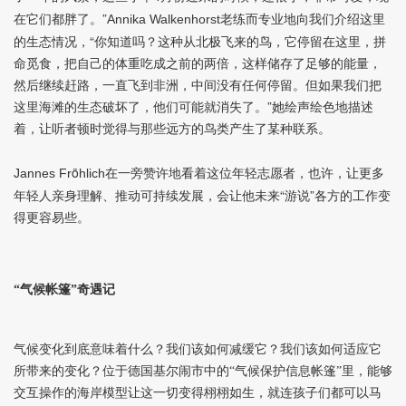
在它们都胖了。”
老练而专业地向我们介绍这里
Annika Walkenhorst
的生态情况，“你知道吗？这种从北极飞来的鸟，它停留在这里，拼
命觅食，把自己的体重吃成之前的两倍，这样储存了足够的能量，
然后继续赶路，一直飞到非洲，中间没有任何停留。但如果我们把
这里海滩的生态破坏了，他们可能就消失了。”她绘声绘色地描述
着，让听者顿时觉得与那些远方的鸟类产生了某种联系。
ö
在一旁赞许地看着这位年轻志愿者，也许，让更多
Jannes Fr
hlich
年轻人亲身理解、推动可持续发展，会让他未来“游说”各方的工作变
得更容易些。
“气候帐篷”奇遇记
气候变化到底意味着什么？我们该如何减缓它？我们该如何适应它
所带来的变化？位于德国基尔闹市中的“气候保护信息帐篷”里，能够
交互操作的海岸模型让这一切变得栩栩如生，就连孩子们都可以马