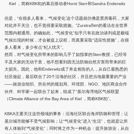
，简称
的幕后推动者
和
Kiel
KBKB)
Horst Sterr
Sandra Enderwitz
但是，“在很多人看来，‘气候变化’这个话题就仿佛是票房毒药，大家
对此并不关注，也不觉得要采取措施。”
ßen
的看法在全世界
Zurstra
范围内都通用。的确如此，“气候变化”似乎只有在政治谈判或是极端
气候出现的时候，才会被提上议程，而真要采取“适应性措施”，在很
多人看来，多少有点“杞人忧天”。
然而，对气候变化所带来的影响几乎了如指掌的
教授，已经等
Sterr
不及大家的无动于衷，他不想看到因无法防御自然灾害而带来的巨
大损失。因此，他和
成了奔走相告的人，从自己最熟悉的
Enderwitz
社区做起，最后联合了
个沿海的社区，并且把当地最重要的产业
20
——旅游业组织、所在州的规划局、环境部、
、地区商业合作
NGO
伙伴、科学家一起联合了起来，组成了“基尔海湾地区气候联盟
（
，简称
”。
Climate Alliance of the Bay Area of Kiel
KBKB)
主要关注这些领域的事务：沿海社区联合海岸防御和管理；让
KBKA
基尔城市能够不受气候影响；让“气候变化”进入“生活”，也就是让所
有人体验到“气候变化”；同时将之作为一种机会：提升旅游业，从自