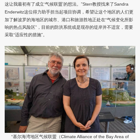
这让我最初有了成立‘气候联盟’的想法。”
教授找来了
Sterr
Sandra
这位得力助手担当起项目协调，希望让这个地区的人们更
Enderwitz
加了解波罗的海地区的城市、港口和旅游胜地正处在“气候变化所影
响的热点风险区”，目前的防洪系统或是现存的堤岸并不适宜，需要
采取“适应性的措施”。
“基尔海湾地区气候联盟（
Climate Alliance of the Bay Area of