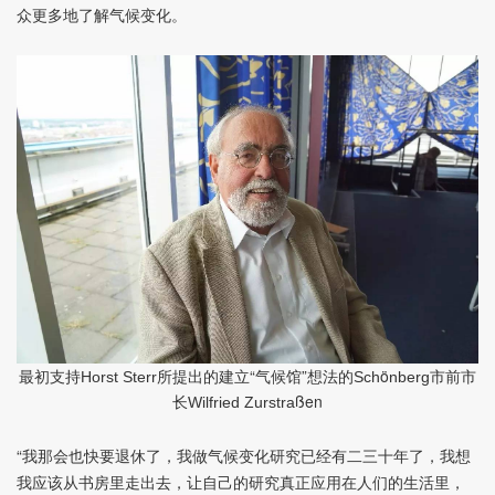
众更多地了解气候变化。
最初支持
所提出的建立“气候馆”想法的
ö
市前市
Horst Sterr
Sch
nberg
长
ßen
Wilfried Zurstra
“我那会也快要退休了，我做气候变化研究已经有二三十年了，我想
我应该从书房里走出去，让自己的研究真正应用在人们的生活里，