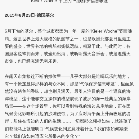
节上的“气候保护信息帐篷”
“Kieler Woche”
2015
6
23
年
月
日·德国基尔
月下旬的基尔，整个城市都因为一年一度的
节而沸
6
“Kieler Woche”
腾。这是世界上最大规模的帆船节之一，也是欧洲北部夏日里最主
要的盛会，世界各地的帆船都扬帆远航，相聚于此。与此同时，各
国游客也蜂拥而来，或坐船出海，或听听露天音乐会，或逛逛露天
市集，也已经充满无穷乐趣。
在露天市集接连不断的摊位里——几乎大部分是吃喝玩乐的地方，
有一个帐篷显得那样的与众不同，那是“气候保护信息帐篷”，里面虽
然没有烤鱼的香味，却也别具洞天。最引人注目的是一个逼真的海
岸模型，这个能够交互操作的模型展现了波罗的海一处典型的海岸
场景——在这个场景里，你可以看到特殊的海边悬崖地貌，正在因
气候变化影响所引起的沙滩侵蚀，为了应对海平面上升而改建的堤
岸，居住在海边的人们的生活
一切都那么栩栩如生，就连孩子
…….
们都能马上就能明白“气候变化到底意味着什么？我们该如何减缓
它？我们该如何适应它所带来的变化？”