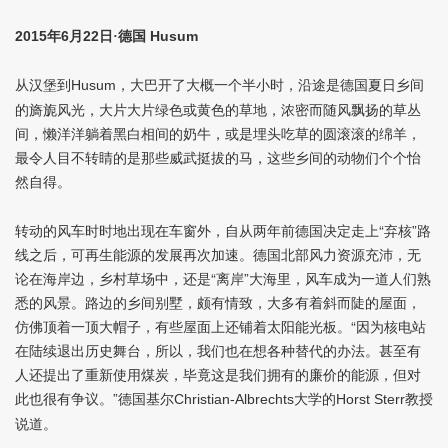
2015
6
22
Husum
年
月
日·德国
从汉堡到
，大巴开了大概一个半小时，沿途是德国夏日乡间
Husum
的旖旎风光，大片大片绿色或黄色的草地，浓密而随风飘扬的草丛
间，懒洋洋躺着黑白相间的奶牛，或是埋头吃草的圆滚滚的绵羊，
最令人目不转睛的是那些威武挺拔的马，这些乡间的动物们个个怡
然自得。
转动的风车时时地出现在车窗外，自从两年前德国决定走上“弃核”路
线之后，可再生能源的发展再次加速。德国北部风力资源充沛，无
论在海岸边，乡村草场中，还是“离岸”大海里，风车成为一道人们熟
悉的风景。路边的乡间别墅，颇有情致，大多有着斜而陡的屋面，
仿佛顶着一顶大帽子，有些屋面上还铺着太阳能光板。“因为核电站
在陆续退出历史舞台，所以，我们也在想各种替代的办法。甚至有
人还提出了重新使用煤炭，毕竟这是我们拥有的廉价的能源，但对
此也很有争议。”德国基尔
大学的
教授
Christian-Albrechts
Horst Sterr
说道。