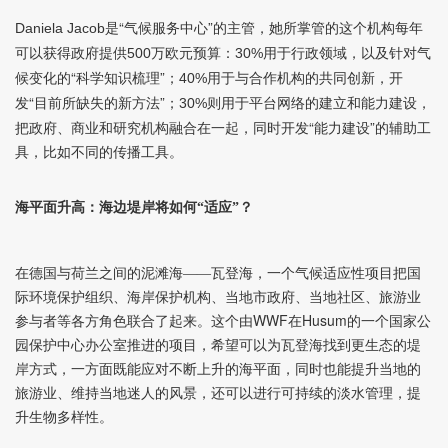
是“气候服务中心”的主管，她所掌管的这个机构每年
Daniela Jacob
可以获得政府提供
万欧元预算：
用于行政领域，以及针对气
500
30%
候变化的“科学知识梳理”；
用于与合作机构的共同创新，开
40%
发“目前所缺失的新方法”；
则用于平台网络的建立和能力建设，
30%
把政府、商业和研究机构融合在一起，同时开发“能力建设”的辅助工
具，比如不同的传播工具。
海平面升高：海边堤岸将如何“适应”？
在德国与荷兰之间的泥滩海——瓦登海，一个气候适应性项目把国
际环境保护组织、海岸保护机构、当地市政府、当地社区、旅游业
WWF
Husum
参与者等各方角色联合了起来。这个由
在
的一个国家公
园保护中心办公室推进的项目，希望可以为瓦登海找到更生态的堤
岸方式，一方面既能应对不断上升的海平面，同时也能提升当地的
旅游业、维持当地迷人的风景，还可以进行可持续的淡水管理，提
升生物多样性。