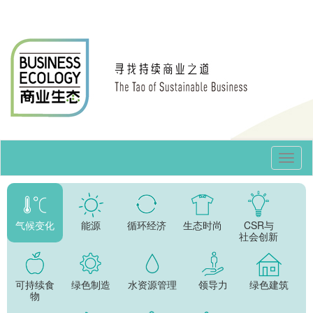
Toggl
Navig
气候变化
能源
循环经济
生态时尚
CSR与
社会创新
可持续食
绿色制造
水资源管理
领导力
绿色建筑
物