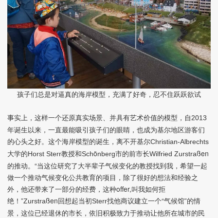
孩子们总是对逼真的海岸模型，充满了好奇，忍不住跃跃欲试
事实上，这样一个还原真实场景、并具有艺术价值的模型，自
2013
年诞生以来，一直最能吸引孩子们的眼睛，也成为基尔地区游客们
的心头之好。这个海岸模型的诞生，离不开基尔
Christian-Albrechts
大学的
教授和
ö
市的前市长
ßen
Horst Sterr
Sch
nberg
Wilfried Zurstra
的推动。“当这位研究了大半辈子气候变化的教授找到我，希望一起
做一个推动气候变化公共教育的项目，除了很好的想法和经验之
外，他还带来了一部分的经费，这种offer,叫我如何拒
绝！”
ßen
回想起当初
找他商议建立一个“气候馆”的情
Zurstra
Sterr
景，这位已经退休的市长，依旧积极致力于推动让他所在城市的民