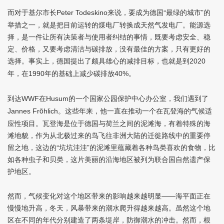
而对于基尔市长
来说，要成为德国“最绿的城市”的
Peter Todeskino
举措之一，就是把目前运转的煤电厂转换成天然气发电厂。能源选
择，是一件让所有决策者与使用者纠结的事情，既要考虑安全、稳
定、价格，又要考虑清洁与碳排放，没有最佳的方案，只有更好的
选择。事实上，德国提出了颇具雄心的减排目标，也就是到
2020
年，在
年的基础上减少碳排放
。
1990
40%
到达
在
的一个国家公园保护中心办公室，我们遇到了
WWF
Husum
ö
。这些年来，他一直在推动一个在瓦登海的气候适
Jannes Fr
hlich
应性项目。瓦登海是位于德国与荷兰之间的泥滩海，有着特殊的海
滩地貌，作为从北极过来的鸟飞往非洲大陆的迁徙路线中的重要停
留之地，这边的“坑坑洼洼”的泥滩里蕴藏着各种鸟类喜欢的食物，比
如各种虫子和贝类，这片美丽的沿海地区被列为联合国自然遗产保
护地区。
然而，气候变化对这个地区带来的影响越来越明显——海平面正在
慢慢地升高，冬天，风暴带来的潮水爬升得越来越高。虽然这个地
区在不同的年代分别建造了两条堤岸，防御潮水的冲击。然而，根