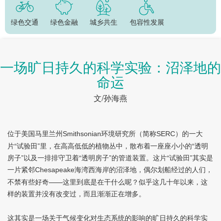
绿色交通
绿色金融
城乡共生
包容性发展
一场旷日持久的科学实验：沼泽地的
命运
文/孙海燕
位于美国马里兰州
环境研究所（简称
）的一大
Smithsonian
SERC
片“试验田”里，在高高低低的植物丛中，散布着一座座小小的“透明
房子”以及一排排守卫着“透明房子”的管道装置。这片“试验田”其实是
一片紧邻
海湾西海岸的沼泽地，偶尔划船经过的人们，
Chesapeake
不禁有些好奇——这里到底是在干什么呢？似乎这几十年以来，这
样的装置并没有改变过，而且渐渐正在增多。
这其实是一场关于气候变化对生态系统的影响的旷日持久的科学实