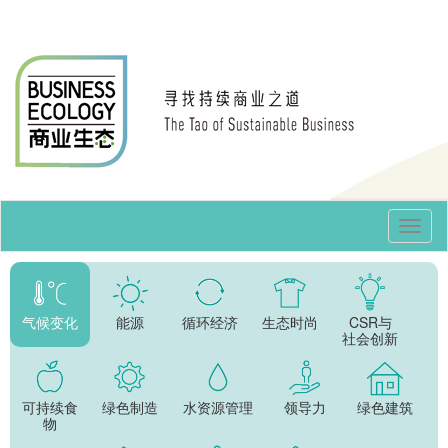
Toggl
Navig
气候变化
能源
循环经济
生态时尚
CSR与
社会创新
可持续食
绿色制造
水资源管理
领导力
绿色建筑
物