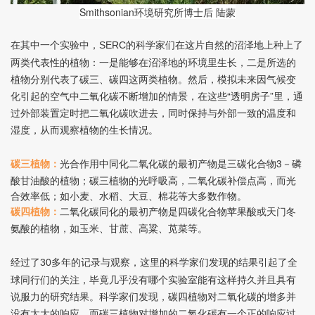
Smithsonian
环境研究所博士后 陆蒙
在其中一个实验中，
的科学家们在这片自然的沼泽地上种上了
SERC
两类代表性的植物：一是能够在沼泽地的环境里生长，二是所选的
植物分别代表了碳三、碳四这两类植物。然后，模拟未来因气候变
化引起的空气中二氧化碳不断增加的情景，在这些“透明房子”里，通
过外部装置定时把二氧化碳吹进去，同时保持与外部一致的温度和
湿度，从而观察植物的生长情况。
光合作用中同化二氧化碳的最初产物是三碳化合物3－磷
碳三植物：
酸甘油酸的植物；碳三植物的光呼吸高，二氧化碳补偿点高，而光
合效率低；如小麦、水稻、大豆、棉花等大多数作物。
二氧化碳同化的最初产物是四碳化合物苹果酸或天门冬
碳四植物：
氨酸的植物，如玉米、甘蔗、高粱、苋菜等。
经过了
多年的记录与观察，这里的科学家们发现的结果引起了全
30
球同行们的关注，毕竟几乎没有哪个实验室能有这样持久并且具有
说服力的研究结果。科学家们发现，碳四植物对二氧化碳的增多并
没有太大的响应，而碳三植物对增加的二氧化碳有一个正的响应过