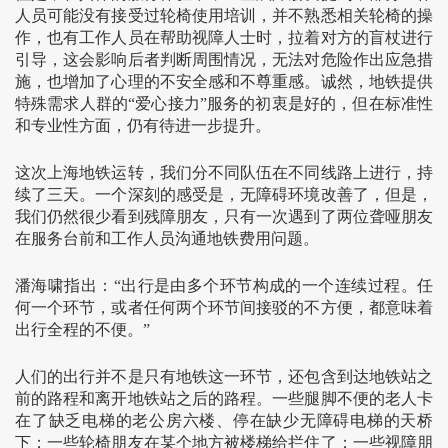
人员可能没有接受过轮椅使用培训，并不熟悉相关轮椅的操
作，也有工作人员在帮助视障人士时，拉着对方的盲杖进行
引导，这会影响后者判断周围情况，无法对危险作出应急措
施，也增加了心理的不安全感和不尊重感。诚然，地铁提供
特殊需求人群的“爱心接力”服务的初衷是好的，但在标准性
和专业性方面，仍有待进一步提升。
这次上海地铁运转，我们分不同队伍在不同线路上进行，持
续了三天。一个深刻的感受是，无障碍环境改善了，但是，
我们仍然很少看到残障朋友，只有一次遇到了两位聋哑朋友
在服务台前和工作人员沟通地铁费用问题。
潘海啸指出：“出行是由多个环节构成的一个连续过程。任
何一个环节，或者任何两个环节间接驳的不方便，都意味着
出行全程的不便。”
人们的出行并不是只有地铁这一环节，还包含到达地铁站之
前的路程和离开地铁站之后的路程。一些腿脚不便的老人卡
在了缺乏电梯的老公房六楼、停在缺少无障碍电梯的天桥
下；一些轮椅朋友在某个地方被楼梯给拦住了；一些视障朋