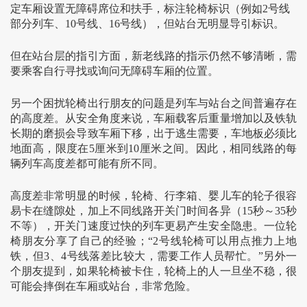
定车厢设置无障碍席位和扶手，标注轮椅标识（例如2号线
部分列车、10号线、16号线），但站台无明显导引标识。
但在站台层的指引方面，新老线路的指示仍然不够清晰，需
要乘客自行寻找或询问无障碍车厢的位置。
另一个困扰轮椅出行朋友的问题是列车与站台之间普遍存在
的高度差。从安全角度来说，车厢载客后重量增加以及铁轨
长期的磨损会导致车厢下移，出于逃生需要，车地板必须比
地面高，限度在5厘米到10厘米之间。因此，相同线路的每
辆列车高度差都可能有所不同。
高度差非常明显的时候，轮椅、行李箱、婴儿车的轮子很容
易卡在缝隙处，加上不同线路开关门时间各异（15秒～35秒
不等），开关门速度过快的列车更易产生安全隐患。一位轮
椅朋友分享了自己的经验；“2号线轮椅可以用点推力上地
铁，但3、4号线落差比较大，需要工作人员帮忙。”另外一
个朋友提到，如果轮椅被卡住，轮椅上的人一旦坐不稳，很
可能会摔倒在车厢或站台，非常危险。