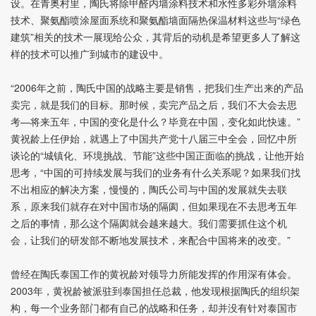
设。在青奥村里，陶氏将除甲醛内墙涂料技术和水性多彩外墙涂料
技术、聚氨酯喷涂屋面系统和聚氨酯墙面隔热保温材料这些与“绿色
建筑”相关的技术一展现给公众，其背后的动机是希望更多人了解这
样的技术可以推广到城市的建设中。
“2006年之前，陶氏中国的战略主要是销售，把我们生产出来的产品
卖完，就是我们的目标。那时候，卖完产品之后，我们不大会去思
考—将来五年，中国的变化是什么？毕竟在中国，变化如此快速。”
黄祝龄上任伊始，就遇上了中国共产党十八届三中全会，回忆中所
谈论的“城镇化、环境挑战、节能”这些中国正面临的挑战，让他开始
思考，“中国的可持续发展与我们的业务有什么关系呢？如果我们找
不出相应的解决方案，慢慢的，陶氏公司与中国的发展就失去联
系，原来我们就存在对中国市场的隔阂，但如果现在不去思考五年
之后的事情，那么这个隔阂就会越来越大。我们需要抓住这个机
会，让我们的研发部不断地发展技术，来配合中国将来的改变。”
曾经在陶氏泰国工作的黄祝龄对领导力所能发挥的作用深有体会。
2003年，黄祝龄被派驻到泰国担任总裁，他发现根据陶氏的组织架
构，每一个业务部门都有自己的战略和任务，却并没有针对泰国市